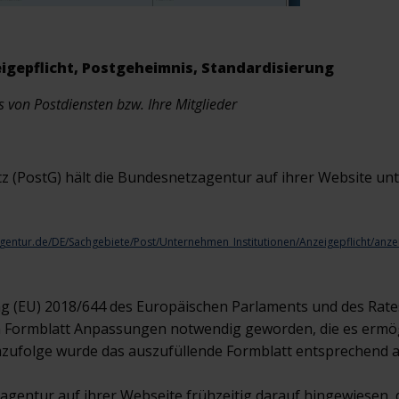
igepflicht, Postgeheimnis, Standardisierung
s von Postdiensten bzw. Ihre Mitglieder
z (PostG) hält die Bundesnetzagentur auf ihrer Website un
entur.de/DE/Sachgebiete/Post/Unternehmen_Institutionen/Anzeigepflicht/anzei
ng (EU) 2018/644 des Europäischen Parlaments und des Rate
 Formblatt Anpassungen notwendig geworden, die es ermögli
zufolge wurde das auszufüllende Formblatt entsprechend ak
agentur auf ihrer Webseite frühzeitig darauf hingewiesen, 