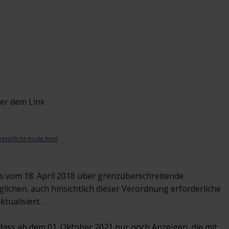
ter dem Link
gepflicht-node.html
s vom 18. April 2018 über grenzüberschreitende
chen, auch hinsichtlich dieser Verordnung erforderliche
tualisiert.
dass ab dem 01. Oktober 2021 nur noch Anzeigen, die mit