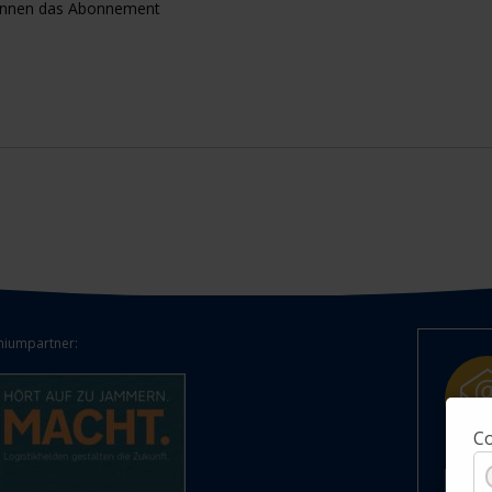
können das Abonnement
iumpartner:
Co