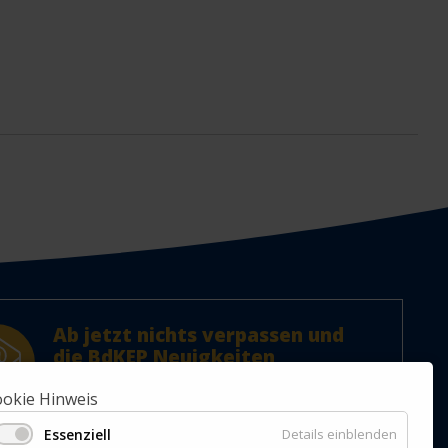
Ab jetzt nichts verpassen und
die BdKEP Neuigkeiten
abonnieren!
Jetzt Newsletter abonnieren.
okie Hinweis
Essenziell
Details einblenden
ABONNIEREN