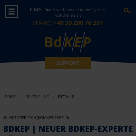
BdKEP – Bundesverband der Kurier-Express-
Post-Dienste e.V.
+49 30 200 76 207
SERVICE
SUPPORT
BDKEP
BDKEP BLOG
DETAILS
10. OKTOBER 2024
(KOMMENTARE: 0)
BDKEP | NEUER BDKEP-EXPERTE