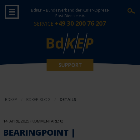
BdKEP – Bundesverband der Kurier-Express-
Post-Dienste e.V.
+49 30 200 76 207
SERVICE
SUPPORT
BDKEP
BDKEP BLOG
DETAILS
14. APRIL 2025
(KOMMENTARE: 0)
BEARINGPOINT |