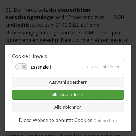
32. Der Fördersatz der
steuerlichen
Forschungszulage
wird rückwirkend zum 1.1.2020
und befristet bis zum 31.12.2025 auf eine
Bemessungsgrundlage von bis zu 4 Mio. Euro pro
Unternehmen gewährt. Damit wird ein Anreiz gesetzt,
dass Unternehmen trotz der Krise in Forschung und
Entwicklung und damit in die Zukunftsfähigkeit ihrer
Cookie Hinweis
Produkte investieren. {Finanzbedarf: 1 Mrd. Euro}
Essenziell
Details einblenden
33.In der anwendungsorientierten Forschung werden
Auswahl speichern
die Mitfinanzierungspflichten für Unternehmen, die
wirtschaftlich durch die Coronakrise besonders
Alle akzeptieren
betroffen sind, reduziert. Der Bund unterstützt die
großen
außeruniversitären
Alle ablehnen
Forschungsorganisationen
mit jeweils einem
Diese Webseite benutzt Cookies
Fonds, aus dem erfolgversprechende Projekte in
Datenschutz
solchen Fällen eine Ersatzfinanzierung erhalten
können, um den Abbruch der Forschungsarbeiten zu