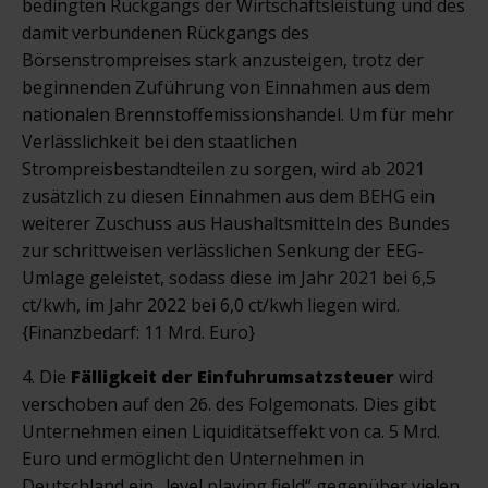
bedingten Rückgangs der Wirtschaftsleistung und des
damit verbundenen Rückgangs des
Börsenstrompreises stark anzusteigen, trotz der
beginnenden Zuführung von Einnahmen aus dem
nationalen Brennstoffemissionshandel. Um für mehr
Verlässlichkeit bei den staatlichen
Strompreisbestandteilen zu sorgen, wird ab 2021
zusätzlich zu diesen Einnahmen aus dem BEHG ein
weiterer Zuschuss aus Haushaltsmitteln des Bundes
zur schrittweisen verlässlichen Senkung der EEG-
Umlage geleistet, sodass diese im Jahr 2021 bei 6,5
ct/kwh, im Jahr 2022 bei 6,0 ct/kwh liegen wird.
{Finanzbedarf: 11 Mrd. Euro}
4. Die
Fälligkeit der Einfuhrumsatzsteuer
wird
verschoben auf den 26. des Folgemonats. Dies gibt
Unternehmen einen Liquiditätseffekt von ca. 5 Mrd.
Euro und ermöglicht den Unternehmen in
Deutschland ein „level playing field“ gegenüber vielen