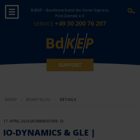
BdKEP – Bundesverband der Kurier-Express-
Post-Dienste e.V.
+49 30 200 76 207
SERVICE
SUPPORT
BDKEP
BDKEP BLOG
DETAILS
17. APRIL 2024
(KOMMENTARE: 0)
IO-DYNAMICS & GLE |