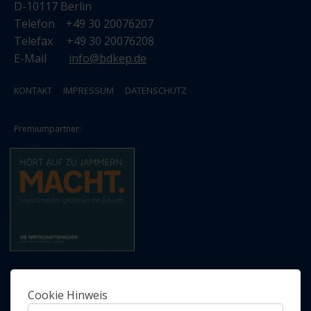
D-10117 Berlin
Telefon +49 30 20076207
Telefax +49 30 20076208
E-Mail
info@bdkep.de
KONTAKT
IMPRESSUM
DATENSCHUTZ
Premiumpartner:
Cookie Hinweis
Ab jetzt nichts