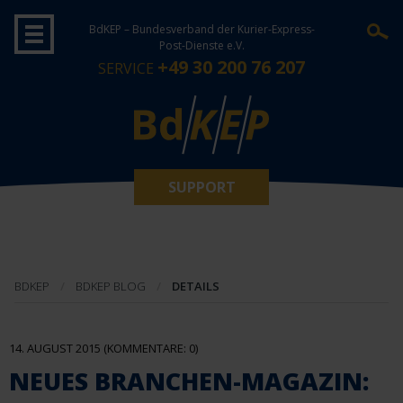
BdKEP – Bundesverband der Kurier-Express-
Post-Dienste e.V.
+49 30 200 76 207
SERVICE
SUPPORT
BDKEP
BDKEP BLOG
DETAILS
14. AUGUST 2015
(KOMMENTARE: 0)
NEUES BRANCHEN-MAGAZIN: