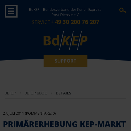
BdKEP – Bundesverband der Kurier-Express-
Post-Dienste e.V.
+49 30 200 76 207
SERVICE
SUPPORT
BDKEP
BDKEP BLOG
DETAILS
27. JULI 2011
(KOMMENTARE: 0)
PRIMÄRERHEBUNG KEP-MARKT