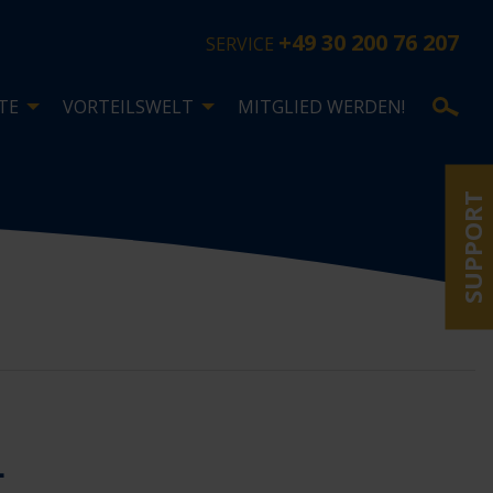
+49 30 200 76 207
SERVICE
TE
VORTEILSWELT
MITGLIED WERDEN!
SUPPORT
L