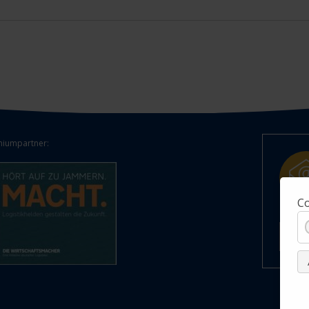
iumpartner:
Co