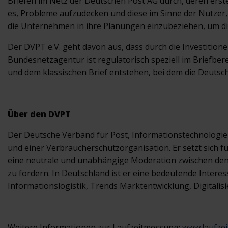
Briefen im Netz der Deutschen Post AG durch, deren ers
es, Probleme aufzudecken und diese im Sinne der Nutzer, 
die Unternehmen in ihre Planungen einzubeziehen, um die
Der DVPT e.V. geht davon aus, dass durch die Investition
Bundesnetzagentur ist regulatorisch speziell im Briefbe
und dem klassischen Brief entstehen, bei dem die Deutsch
Über den DVPT
Der Deutsche Verband für Post, Informationstechnologie 
und einer Verbraucherschutzorganisation. Er setzt sich fü
eine neutrale und unabhängige Moderation zwischen den
zu fördern. In Deutschland ist er eine bedeutende Inter
Informationslogistik, Trends Marktentwicklung, Digitalis
Weitere Informationen zur Laufzeitmessung:
www.laufze