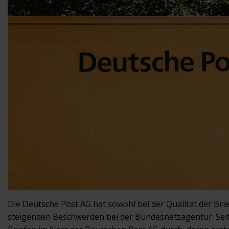
Die Deutsche Post AG hat sowohl bei der Qualität der Bri
steigenden Beschwerden bei der Bundesnetzagentur. Seit 