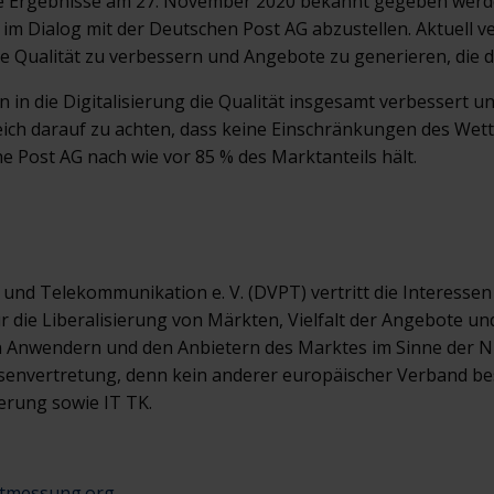
te Ergebnisse am 27. November 2020 bekannt gegeben werden
im Dialog mit der Deutschen Post AG abzustellen. Aktuell ve
 Qualität zu verbessern und Angebote zu generieren, die d
en in die Digitalisierung die Qualität insgesamt verbessert
reich darauf zu achten, dass keine Einschränkungen des We
e Post AG nach wie vor 85 % des Marktanteils hält.
und Telekommunikation e. V. (DVPT) vertritt die Interesse
r die Liberalisierung von Märkten, Vielfalt der Angebote un
 Anwendern und den Anbietern des Marktes im Sinne der N
essenvertretung, denn kein anderer europäischer Verband b
ierung sowie IT TK.
itmessung.org