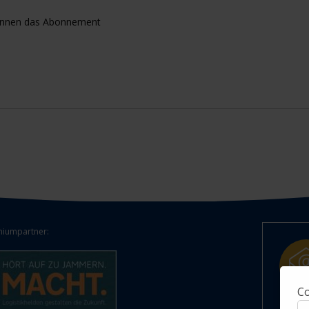
können das Abonnement
iumpartner:
Co