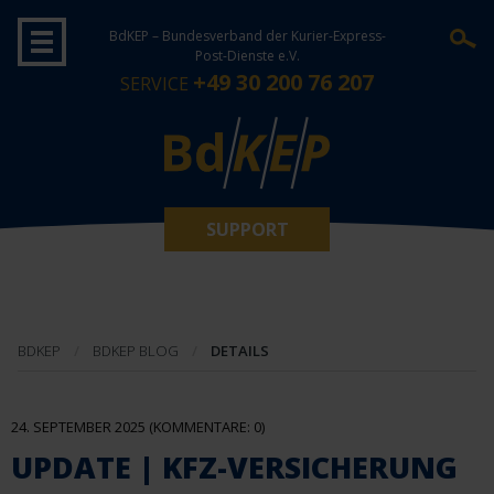
BdKEP – Bundesverband der Kurier-Express-
Post-Dienste e.V.
+49 30 200 76 207
SERVICE
SUPPORT
BDKEP
BDKEP BLOG
DETAILS
24. SEPTEMBER 2025
(KOMMENTARE: 0)
UPDATE | KFZ-VERSICHERUNG