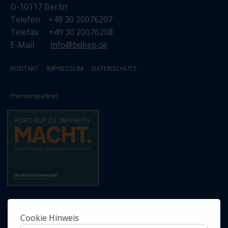
D-10117 Berlin
Telefon +49 30 20076207
Telefax +49 30 20076208
E-Mail
info@bdkep.de
KONTAKT
IMPRESSUM
DATENSCHUTZ
Premiumpartner:
Cookie Hinweis
Ab jetzt nichts