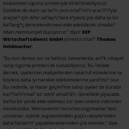
mükemmel sigorta primleriyle birle?tirebiliyoruz.
Özellikle de start-up'lar?n yeni orta??m?z arac?l???yla
araçlar? için di?er sa?lay?c?lara k?yasla çok daha iyi bir
ba?lang?ç derecelendirmesi elde edebilecek olmalar?
ndan memnuniyet duyuyoruz." diyor
KEP
Wirtschaftsdienst GmbH
yönetici orta??
Thomas
Geldmacher
.
"Bu son derece zor ve belirsiz zamanlarda, art?k nihayet
cazip sigorta primleri de sunabiliyoruz. Bu ?ekilde
dernek, üyelerinin maliyetlerden tasarruf etmelerine ve
böylece daha iyi hareket edebilmelerine yard?mc? olur.
Bu nedenle, iyi hasar geçmi?ine sahip üyeler de burada
kar??la?t?rmal? bir teklif almal?d?r. Genellikle piyasada
ba?ka bir yerde elde edilmesi zor olan önemli indirimler
mümkündür. Werksviertel Versicherungsmakler'deki
uzmanlar, lojistik segmentindeki güçlü rakiplerinden
daha fazlas?n? yapabileceklerinden çok eminler," diye