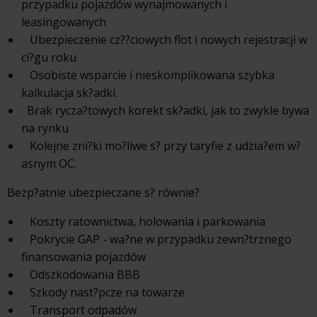
przypadku pojazdów wynajmowanych i
leasingowanych
Ubezpieczenie cz??ciowych flot i nowych rejestracji w
ci?gu roku
Osobiste wsparcie i nieskomplikowana szybka
kalkulacja sk?adki.
Brak rycza?towych korekt sk?adki, jak to zwykle bywa
na rynku
Kolejne zni?ki mo?liwe s? przy taryfie z udzia?em w?
asnym OC.
Bezp?atnie ubezpieczane s? równie?
Koszty ratownictwa, holowania i parkowania
Pokrycie GAP - wa?ne w przypadku zewn?trznego
finansowania pojazdów
Odszkodowania BBB
Szkody nast?pcze na towarze
Transport odpadów