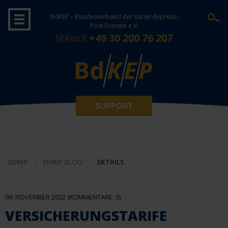
BdKEP – Bundesverband der Kurier-Express-
Post-Dienste e.V.
+49 30 200 76 207
SERVICE
SUPPORT
BDKEP
BDKEP BLOG
DETAILS
09. NOVEMBER 2022
(KOMMENTARE: 0)
VERSICHERUNGSTARIFE