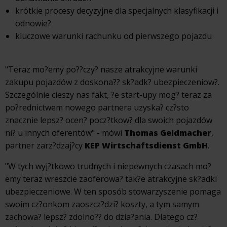
krótkie procesy decyzyjne dla specjalnych klasyfikacji i
odnowie?
kluczowe warunki rachunku od pierwszego pojazdu
"Teraz mo?emy po??czy? nasze atrakcyjne warunki
zakupu pojazdów z doskona?? sk?adk? ubezpieczeniow?.
Szczególnie cieszy nas fakt, ?e start-upy mog? teraz za
po?rednictwem nowego partnera uzyska? cz?sto
znacznie lepsz? ocen? pocz?tkow? dla swoich pojazdów
ni? u innych oferentów" - mówi
Thomas Geldmacher
,
partner zarz?dzaj?cy
KEP Wirtschaftsdienst GmbH
.
"W tych wyj?tkowo trudnych i niepewnych czasach mo?
emy teraz wreszcie zaoferowa? tak?e atrakcyjne sk?adki
ubezpieczeniowe. W ten sposób stowarzyszenie pomaga
swoim cz?onkom zaoszcz?dzi? koszty, a tym samym
zachowa? lepsz? zdolno?? do dzia?ania. Dlatego cz?