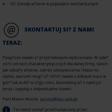
OC Szkody w?asne w pojazdach mechanicznych
SKONTAKTUJ SI? Z NAMI
TERAZ:
Powy?sze stawki s? przyk?adowymi wyliczeniami. W zale?
no?ci od cech charakterystycznych dla danej firmy, takich
jak udzia?y w?asne, zakres ubezpieczenia i klasa no-
claims, warunki mog? si? ró?ni? nawet o kilkaset euro w
gór? lub w dó? w ci?gu roku. Skontaktuj si? z nami ju?
teraz i zapytaj o indywidualne stawki:
Pani Maren Mucha
service@kep-widi.de
Ten tekst zosta? przet?umaczony przez