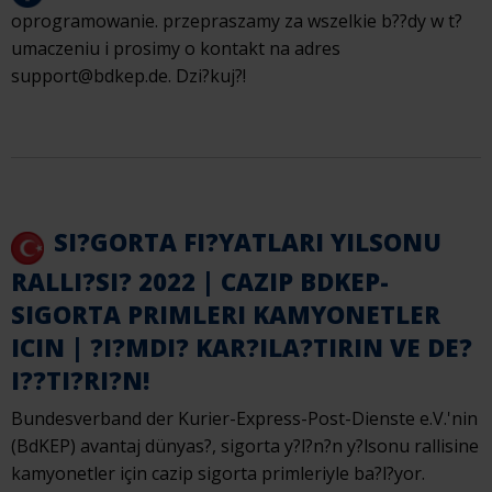
oprogramowanie. przepraszamy za wszelkie b??dy w t?
umaczeniu i prosimy o kontakt na adres
support@bdkep.de. Dzi?kuj?!
SI?GORTA FI?YATLARI YILSONU
RALLI?SI? 2022 | CAZIP BDKEP-
SIGORTA PRIMLERI KAMYONETLER
ICIN | ?I?MDI? KAR?ILA?TIRIN VE DE?
I??TI?RI?N!
Bundesverband der Kurier-Express-Post-Dienste e.V.'nin
(BdKEP) avantaj dünyas?, sigorta y?l?n?n y?lsonu rallisine
kamyonetler için cazip sigorta primleriyle ba?l?yor.