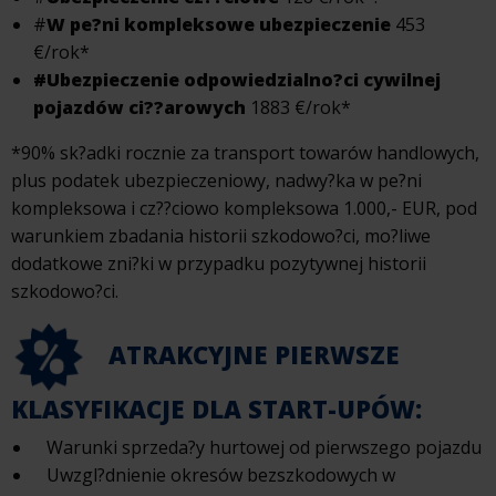
#
W pe?ni kompleksowe ubezpieczenie
453
€/rok*
#Ubezpieczenie odpowiedzialno?ci cywilnej
pojazdów ci??arowych
1883 €/rok*
*90% sk?adki rocznie za transport towarów handlowych,
plus podatek ubezpieczeniowy, nadwy?ka w pe?ni
kompleksowa i cz??ciowo kompleksowa 1.000,- EUR, pod
warunkiem zbadania historii szkodowo?ci, mo?liwe
dodatkowe zni?ki w przypadku pozytywnej historii
szkodowo?ci.
ATRAKCYJNE PIERWSZE
KLASYFIKACJE DLA START-UPÓW:
Warunki sprzeda?y hurtowej od pierwszego pojazdu
Uwzgl?dnienie okresów bezszkodowych w