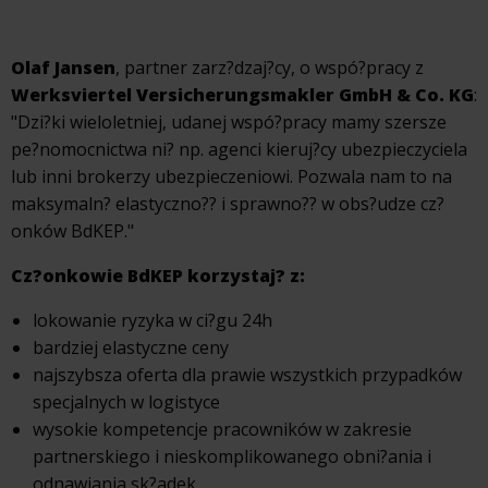
Olaf Jansen
, partner zarz?dzaj?cy, o wspó?pracy z
Werksviertel Versicherungsmakler GmbH & Co. KG
:
"Dzi?ki wieloletniej, udanej wspó?pracy mamy szersze
pe?nomocnictwa ni? np. agenci kieruj?cy ubezpieczyciela
lub inni brokerzy ubezpieczeniowi. Pozwala nam to na
maksymaln? elastyczno?? i sprawno?? w obs?udze cz?
onków BdKEP."
Cz?onkowie BdKEP korzystaj? z:
lokowanie ryzyka w ci?gu 24h
bardziej elastyczne ceny
najszybsza oferta dla prawie wszystkich przypadków
specjalnych w logistyce
wysokie kompetencje pracowników w zakresie
partnerskiego i nieskomplikowanego obni?ania i
odnawiania sk?adek