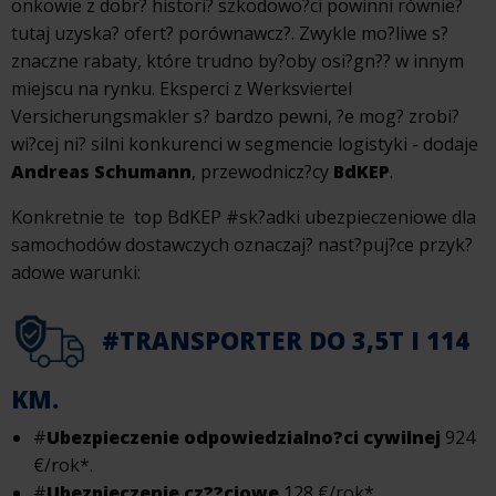
onkowie z dobr? histori? szkodowo?ci powinni równie?
tutaj uzyska? ofert? porównawcz?. Zwykle mo?liwe s?
znaczne rabaty, które trudno by?oby osi?gn?? w innym
miejscu na rynku. Eksperci z Werksviertel
Versicherungsmakler s? bardzo pewni, ?e mog? zrobi?
wi?cej ni? silni konkurenci w segmencie logistyki - dodaje
Andreas Schumann
, przewodnicz?cy
BdKEP
.
Konkretnie te top BdKEP #sk?adki ubezpieczeniowe dla
samochodów dostawczych oznaczaj? nast?puj?ce przyk?
adowe warunki:
#TRANSPORTER DO 3,5T I 114
KM.
#
Ubezpieczenie odpowiedzialno?ci cywilnej
924
€/rok*.
#
Ubezpieczenie cz??ciowe
128 €/rok*.