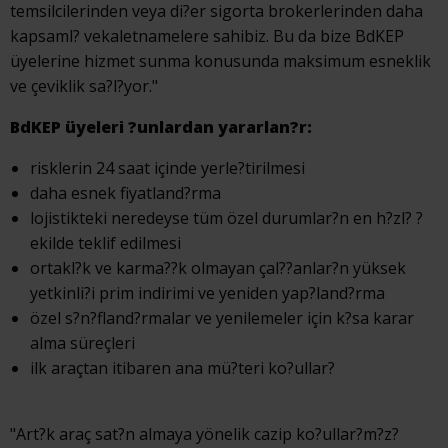
temsilcilerinden veya di?er sigorta brokerlerinden daha
kapsaml? vekaletnamelere sahibiz. Bu da bize BdKEP
üyelerine hizmet sunma konusunda maksimum esneklik
ve çeviklik sa?l?yor."
BdKEP üyeleri ?unlardan yararlan?r:
risklerin 24 saat içinde yerle?tirilmesi
daha esnek fiyatland?rma
lojistikteki neredeyse tüm özel durumlar?n en h?zl? ?
ekilde teklif edilmesi
ortakl?k ve karma??k olmayan çal??anlar?n yüksek
yetkinli?i prim indirimi ve yeniden yap?land?rma
özel s?n?fland?rmalar ve yenilemeler için k?sa karar
alma süreçleri
ilk araçtan itibaren ana mü?teri ko?ullar?
"Art?k araç sat?n almaya yönelik cazip ko?ullar?m?z?