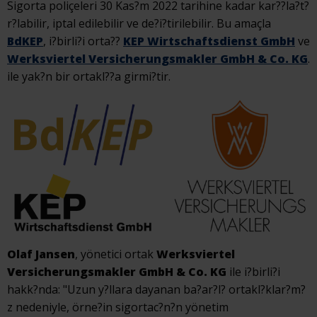
Sigorta poliçeleri 30 Kas?m 2022 tarihine kadar kar??la?t?
r?labilir, iptal edilebilir ve de?i?tirilebilir. Bu amaçla
BdKEP
, i?birli?i orta??
KEP Wirtschaftsdienst GmbH
ve
Werksviertel Versicherungsmakler GmbH & Co. KG
.
ile yak?n bir ortakl??a girmi?tir.
Olaf Jansen
, yönetici ortak
Werksviertel
Versicherungsmakler GmbH & Co. KG
ile i?birli?i
hakk?nda: "Uzun y?llara dayanan ba?ar?l? ortakl?klar?m?
z nedeniyle, örne?in sigortac?n?n yönetim