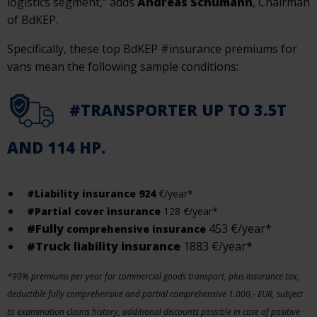
logistics segment," adds
Andreas Schumann
, Chairman
of BdKEP.
Specifically, these top BdKEP #insurance premiums for
vans mean the following sample conditions:
#TRANSPORTER UP TO 3.5T
AND 114 HP.
#Liability insurance 924
€/year*
#Partial cover insurance
128 €/year*
#Fully
453 €/year*
comprehensive insurance
#Truck liability
insurance
1883 €/year*
*90% premiums per year for commercial goods transport, plus insurance tax,
deductible fully comprehensive and partial comprehensive 1.000,- EUR, subject
to examination claims history, additional discounts possible in case of positive