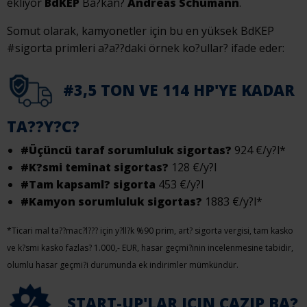
ekliyor
BdKEP
Ba?kan?
Andreas Schumann
.
Somut olarak, kamyonetler için bu en yüksek BdKEP
#sigorta primleri a?a??daki örnek ko?ullar? ifade eder:
#3,5 TON VE 114 HP'YE KADAR
TA??Y?C?
#Üçüncü taraf sorumluluk sigortas?
924 €/y?l*
#K?smi teminat sigortas?
128 €/y?l
#Tam kapsaml? sigorta
453 €/y?l
#Kamyon sorumluluk sigortas?
1883 €/y?l*
*Ticari mal ta??mac?l??? için y?ll?k %90 prim, art? sigorta vergisi, tam kasko
ve k?smi kasko fazlas? 1.000,- EUR, hasar geçmi?inin incelenmesine tabidir,
olumlu hasar geçmi?i durumunda ek indirimler mümkündür.
START-UP'LAR IÇIN CAZIP BA?