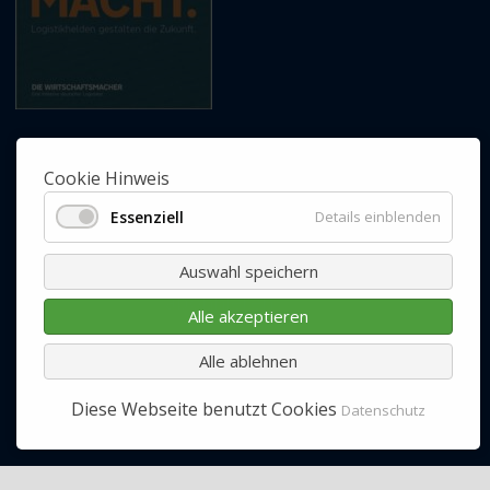
Cookie Hinweis
Ab jetzt nichts
verpassen und die BdKEP
Essenziell
Details einblenden
Neuigkeiten
abonnieren!
Auswahl speichern
Jetzt Newsletter
abonnieren.
Alle akzeptieren
ABONNIEREN
Alle ablehnen
Diese Webseite benutzt Cookies
Datenschutz