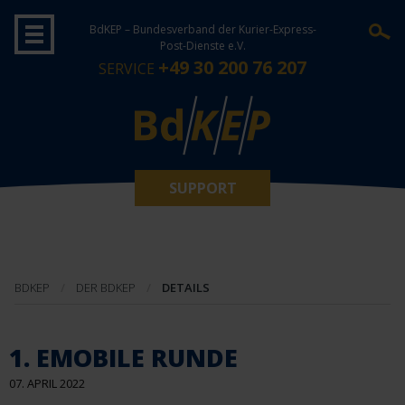
BdKEP – Bundesverband der Kurier-Express-
Post-Dienste e.V.
+49 30 200 76 207
SERVICE
SUPPORT
BDKEP
DER BDKEP
DETAILS
1. EMOBILE RUNDE
07. APRIL 2022