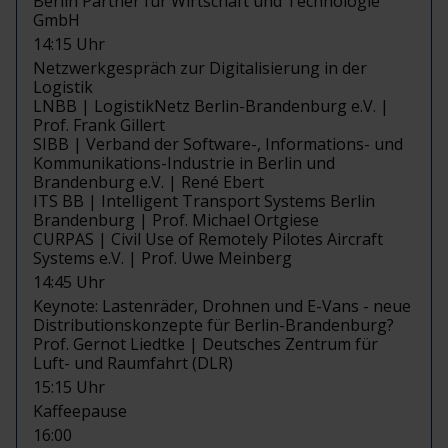
Berlin Partner für Wirtschaft und Technologie
GmbH
14:15 Uhr
Netzwerkgespräch zur Digitalisierung in der
Logistik
LNBB | LogistikNetz Berlin-Brandenburg e.V. |
Prof. Frank Gillert
SIBB | Verband der Software-, Informations- und
Kommunikations-Industrie in Berlin und
Brandenburg e.V. | René Ebert
ITS BB | Intelligent Transport Systems Berlin
Brandenburg | Prof. Michael Ortgiese
CURPAS | Civil Use of Remotely Pilotes Aircraft
Systems e.V. | Prof. Uwe Meinberg
14:45 Uhr
Keynote: Lastenräder, Drohnen und E-Vans - neue
Distributionskonzepte für Berlin-Brandenburg?
Prof. Gernot Liedtke | Deutsches Zentrum für
Luft- und Raumfahrt (DLR)
15:15 Uhr
Kaffeepause
16:00