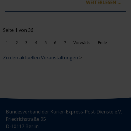
WEITERLESEN …
Seite 1 von 36
1
2
3
4
5
6
7
Vorwärts
Ende
Zu den aktuellen Veranstaltungen
>
Bundesverband der Kurier-Express-Post-Dienste e.V.
Friedrichstraße 95
D-10117 Berlin