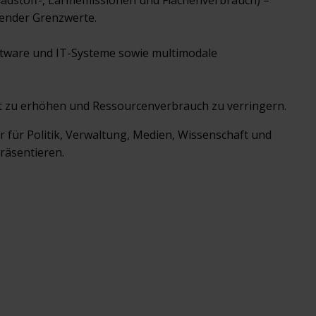
chadstoff-, Lärmemissionen und Flächenverbrauch) –
tender Grenzwerte.
ftware und IT-Systeme sowie multimodale
 zu erhöhen und Ressourcenverbrauch zu verringern.
 für Politik, Verwaltung, Medien, Wissenschaft und
räsentieren.