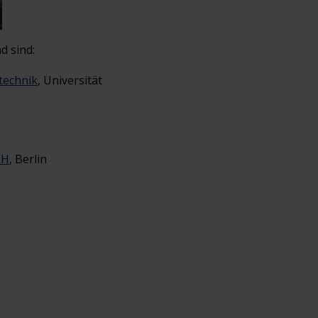
d sind:
stechnik
, Universität
bH
, Berlin