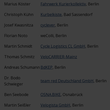
Marius Köster
Fahrwerk Kurierkollekti
v
, Berlin
Christoph Kühn
Kurbelkiste
, Bad Sassendorf
Josef Kwasnitza
cyclever
, Berlin
Florian Noto
weColli, Berlin
Martin Schmidt
Cycle Logistics CL GmbH
, Berlin
Thomas Schmitz
Velo
CARRIER
-Mainz
Andreas Schumann
BdKEP
, Berlin
Dr. Bodo
team red Deutschland GmbH
, Berlin
Schwieger
Ben Seebode
O
SNA.BIKE
, Osnabrück
Martin Seißler
Velogist
a GmbH
, Berlin