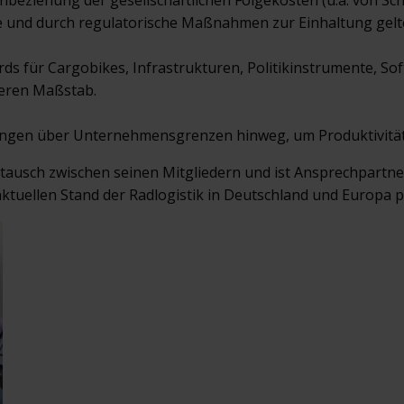
Einbeziehung der gesellschaftlichen Folgekosten (u.a. von S
be und durch regulatorische Maßnahmen zur Einhaltung gel
s für Cargobikes, Infrastrukturen, Politikinstrumente, So
ßeren Maßstab.
ngen über Unternehmensgrenzen hinweg, um Produktivität
tausch zwischen seinen Mitgliedern und ist Ansprechpartner
aktuellen Stand der Radlogistik in Deutschland und Europa p